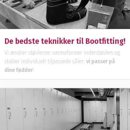
De bedste teknikker til Bootfitting!
Vi ændrer støvlerne, varmeformer inderstøvlen og
skaber individuelt tilpassede såler:
vi passer på
dine fødder
!