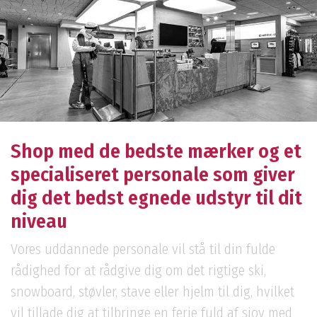
Shop med de bedste mærker og et
specialiseret personale som giver
dig det bedst egnede udstyr til dit
niveau
Vores uddannede personale vil stå til din fulde
rådighed for at rådgive dig om det rigtige ski,
snowboard, støvler, stave eller hjelm til dig, hvilket
vil tillade dig at tilbringe en ferie fuld af sjov med