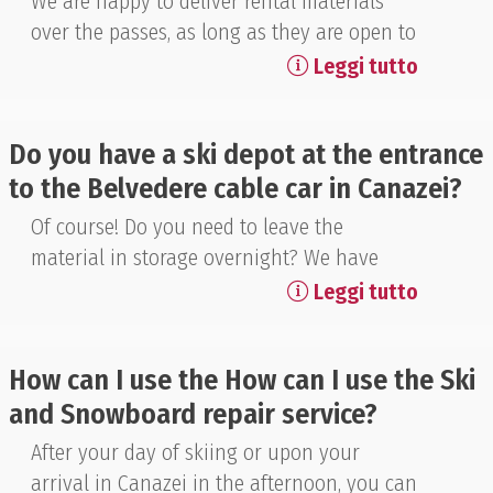
We are happy to deliver rental materials
over the passes, as long as they are open to
transit. In this case, we recommend booking
Leggi tutto
home delivery a few days before the start of
your rental, making sure that these are
Do you have a ski depot at the entrance
open through the website: info opening
to the Belvedere cable car in Canazei?
dolomitic passes
Of course! Do you need to leave the
material in storage overnight? We have
numerous lockers with boot drying, for 2, 3
Leggi tutto
and 4 people; the cost for our guests is
€2.50 per person per night for those who
How can I use the How can I use the Ski
rent and €4 per night for those who have
and Snowboard repair service?
their own skis. Booking is always possible
through our online booking system in the
After your day of skiing or upon your
ski deposit section. The cost of the deposit
arrival in Canazei in the afternoon, you can