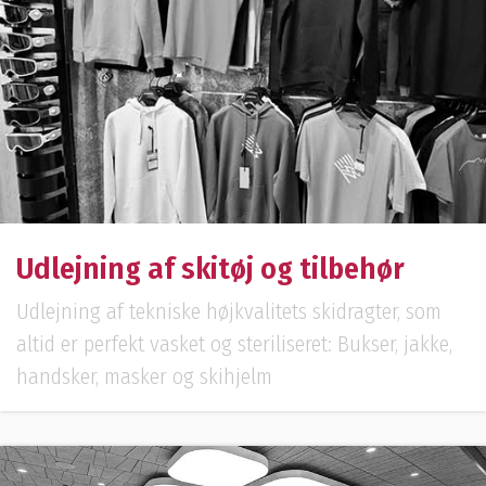
Udlejning af skitøj og tilbehør
Udlejning af tekniske højkvalitets skidragter, som
altid er perfekt vasket og steriliseret: Bukser, jakke,
handsker, masker og skihjelm