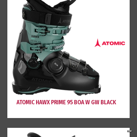
ATOMIC HAWX PRIME 95 BOA W GW BLACK