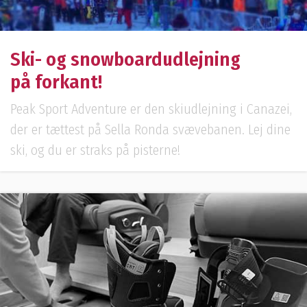
Ski- og snowboardudlejning
på forkant!
Peak Sport Adventure er den skiudlejning i Canazei,
der er tættest på Sella Ronda svævebanen. Lej dine
ski, og du er straks på pisterne!