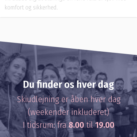
komfort og sikkerhed.
Du finder os hver dag
Skiudlejning er åben hver dag
(weekender inkluderet)
I tidsrum: fra
8.00
til
19.00