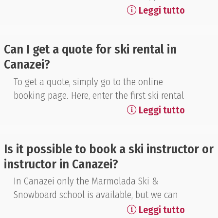
is calculated per night.
bring your equipment for preparation, base
Leggi tutto
and edge adjustment and waxing until 6.45
pm and without booking. Our staff will
Can I get a quote for ski rental in
evaluate with you the type of service
Canazei?
needed and then send the skis to our
Wintersteiger laboratory. The material can
To get a quote, simply go to the online
be collected the following day in the
booking page. Here, enter the first ski rental
morning from 8.00.
date, the number of days you intend to use
Leggi tutto
the service and click continue
with collection at the store or home
Is it possible to book a ski instructor or
delivery.
instructor in Canazei?
The system automatically informs you of
the price of the rental material according to
In Canazei only the Marmolada Ski &
your needs. From there it is then possible to
Snowboard school is available, but we can
continue and complete the
gladly put you in contact with many
Leggi tutto
booking following simple steps.