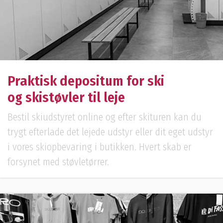
Praktisk depositum for ski
og skistøvler til leje
Bestil skiudstyret online og efter skituren kan du
trygt efterlade det lejede udstyr eller dit eget udstyr
i vores skiopbevaring i butikken. Hvert skab er
forsynet med støvletørrer.