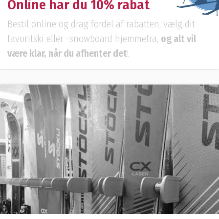
Online har du
10% rabat
Bestil online og drag fordel af rabatten, vælg dit
favoritski eller -snowboard hjemmefra,
og alt vil
være klar, når du afhenter det
!