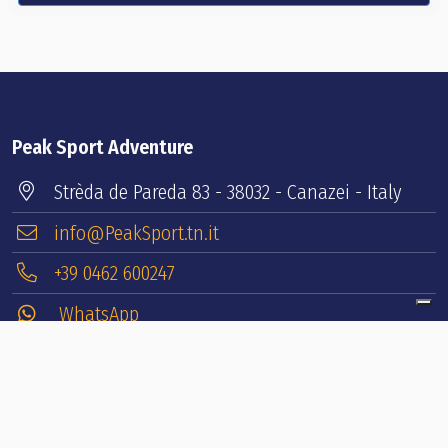
Peak Sport Adventure
Strèda de Pareda 83 - 38032 - Canazei - Italy
info@PeakSport.tn.it
+39 0462 600247
WhatsApp
Tutti i giorni dalle
8.00
alle
19.00
continuato
P.IVA/VAT 01929800223
Quick links