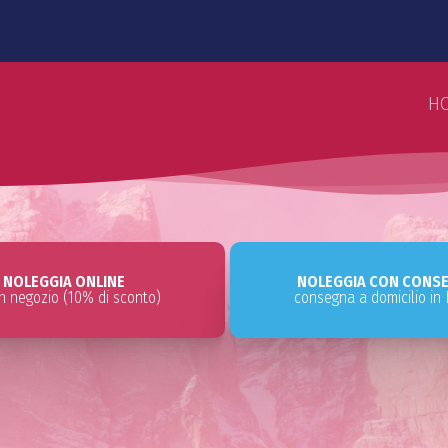
H
NOLEGGIA ONLINE
NOLEGGIA CON CONS
i in negozio (10% di sconto)
consegna a domicilio in