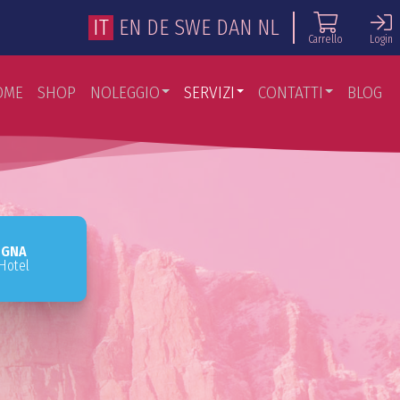
IT
EN
DE
SWE
DAN
NL
Carrello
Login
OME
SHOP
NOLEGGIO
SERVIZI
CONTATTI
BLOG
EGNA
 Hotel